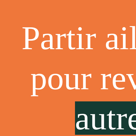
Partir ai
pour re
autr